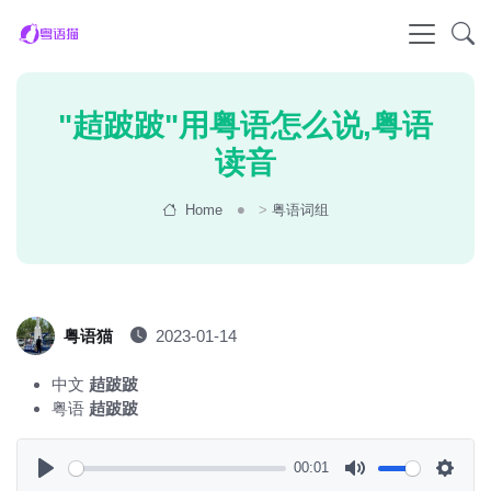
"趌跛跛"用粤语怎么说,粤语
读音
Home
>
粤语词组
粤语猫
2023-01-14
中文
趌跛跛
粤语
趌跛跛
00:01