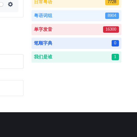
日常粤语
7728
Settings
粤语词组
8904
单字发音
16300
笔顺字典
0
我们是谁
1