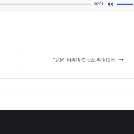
00:01
Mute
"龙岗"用粤语怎么说,粤语读音