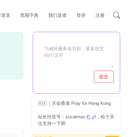
字发音
笔顺字典
我们是谁
登录
注册
提交
🇭🇰｜天佑香港 Pray for Hong Kong
站长抖音号：
sucaimao
，给个关
注支持一下呗