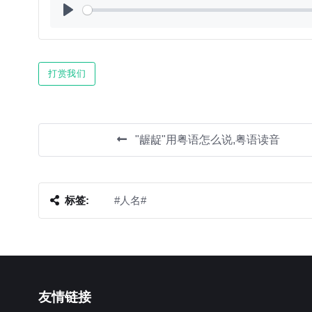
Play
打赏我们
"龌龊"用粤语怎么说,粤语读音
标签:
#人名#
友情链接