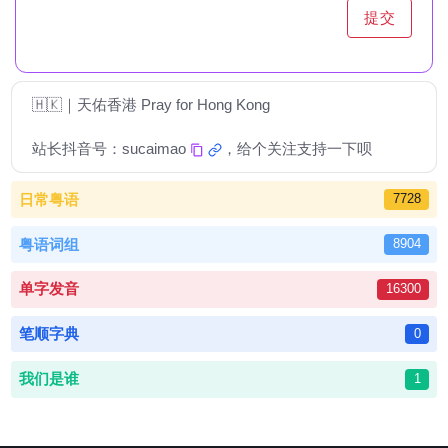
提交
🇭🇰｜天佑香港 Pray for Hong Kong
站长抖音号：
sucaimao
，给个关注支持一下呗
日常粤语
7728
粤语词组
8904
单字发音
16300
笔顺字典
0
我们是谁
1