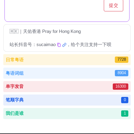
提交
🇭🇰｜天佑香港 Pray for Hong Kong
站长抖音号：
sucaimao
，给个关注支持一下呗
日常粤语
7728
粤语词组
8904
单字发音
16300
笔顺字典
0
我们是谁
1