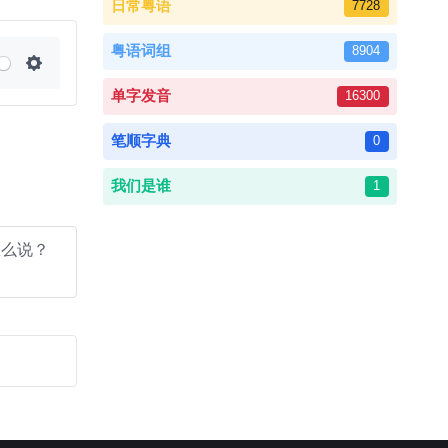
日常粤语
7728
粤语词组
8904
Settings
单字发音
16300
笔顺字典
0
我们是谁
1
怎么说？