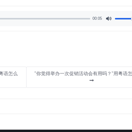
00:05
Mute
粤语怎么
"你觉得举办一次促销活动会有用吗？"用粤语