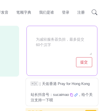
字发音
笔顺字典
我们是谁
登录
注册
提交
🇭🇰｜天佑香港 Pray for Hong Kong
站长抖音号：
sucaimao
，给个关
注支持一下呗