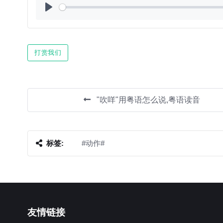
Play
打赏我们
"吹咩"用粤语怎么说,粤语读音
标签:
#动作#
友情链接