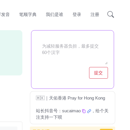
字发音
笔顺字典
我们是谁
登录
注册
提交
🇭🇰｜天佑香港 Pray for Hong Kong
站长抖音号：
sucaimao
，给个关
注支持一下呗