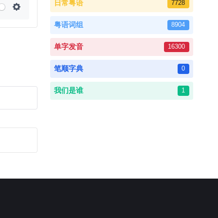
日常粤语
7728
Settings
粤语词组
8904
单字发音
16300
笔顺字典
0
我们是谁
1