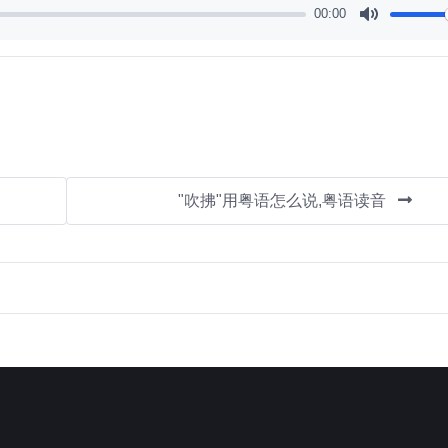
00:00
Mute
"吹拂"用粤语怎么说,粤语读音