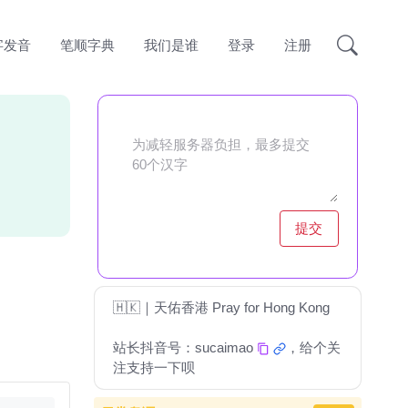
字发音
笔顺字典
我们是谁
登录
注册
提交
🇭🇰｜天佑香港 Pray for Hong Kong
站长抖音号：
sucaimao
，给个关
注支持一下呗