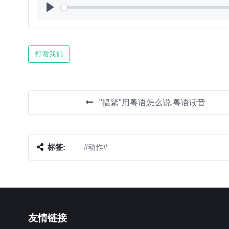
Play
打赏我们
"揾緊"用粤语怎么说,粤语读音
标签:
#动作#
友情链接