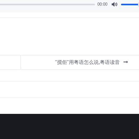
00:00
Mute
"搅佢"用粤语怎么说,粤语读音