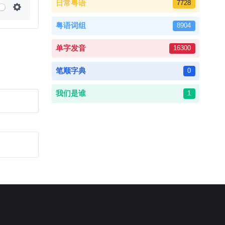
日常粤语
7728
Settings
粤语词组
8904
单字发音
16300
笔顺字典
0
我们是谁
1