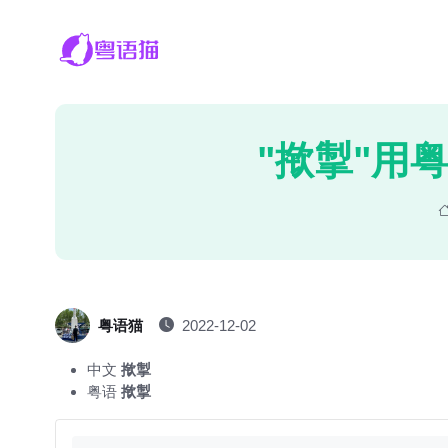
"揿掣"用
粤语猫
2022-12-02
中文
揿掣
粤语
揿掣