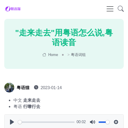
"走来走去"用粤语怎么说,粤
语读音
Home
>
粤语词组
粤语猫
2023-01-14
中文
走来走去
粤语
行嚟行去
00:02