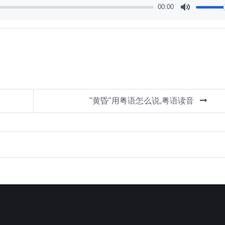
00:00
Mute
"黄昏"用粤语怎么说,粤语读音