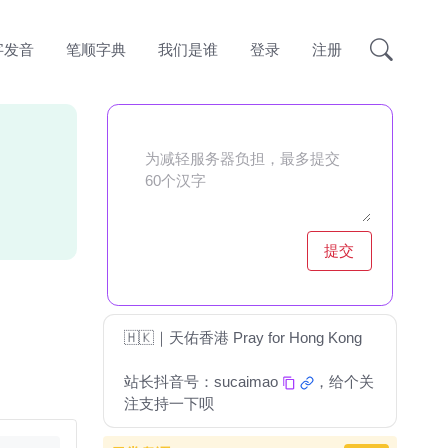
字发音
笔顺字典
我们是谁
登录
注册
提交
🇭🇰｜天佑香港 Pray for Hong Kong
站长抖音号：
sucaimao
，给个关
注支持一下呗