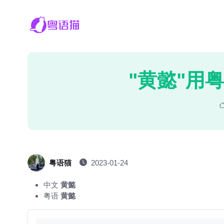
"黄懿"用
粤语猫
2023-01-24
中文
黄懿
粤语
黄懿