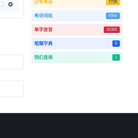
日常粤语
7728
Settings
粤语词组
8904
单字发音
16300
笔顺字典
0
我们是谁
1