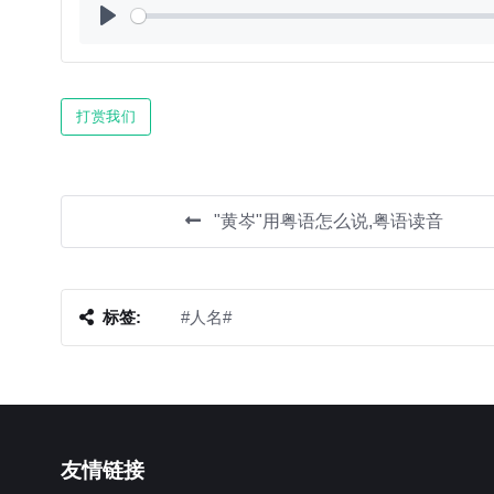
Play
打赏我们
"黄岑"用粤语怎么说,粤语读音
标签:
#人名#
友情链接