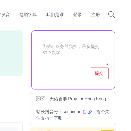
字发音
笔顺字典
我们是谁
登录
注册
提交
🇭🇰｜天佑香港 Pray for Hong Kong
站长抖音号：
sucaimao
，给个关
注支持一下呗