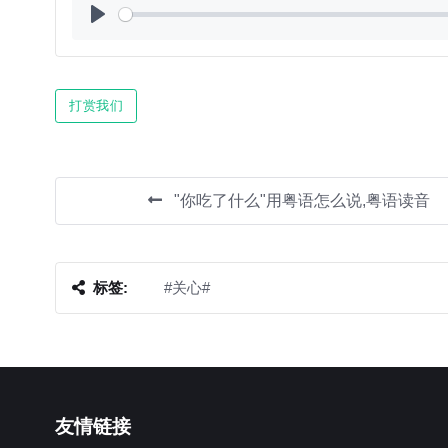
Play
打赏我们
"你吃了什么"用粤语怎么说,粤语读音
标签:
#关心#
友情链接