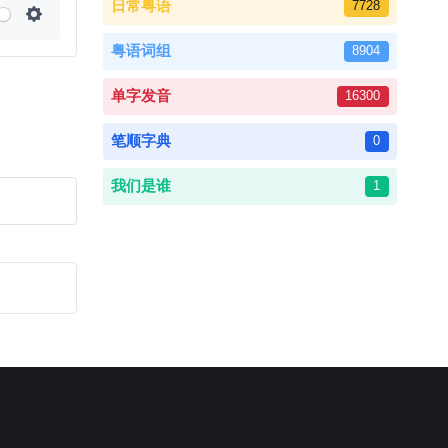
日常粤语
7728
Settings
粤语词组
8904
单字发音
16300
笔顺字典
0
我们是谁
1