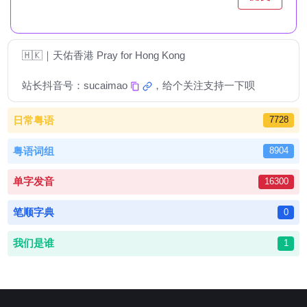
🇭🇰｜天佑香港 Pray for Hong Kong
站长抖音号：
sucaimao
，给个关注支持一下呗
日常粤语
7728
粤语词组
8904
单字发音
16300
笔顺字典
0
我们是谁
1