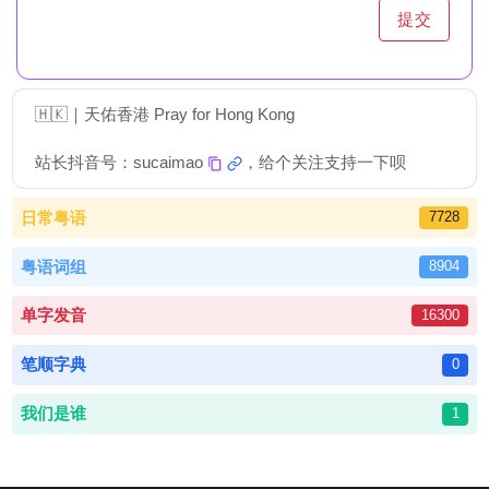
提交
🇭🇰｜天佑香港 Pray for Hong Kong
站长抖音号：
sucaimao
，给个关注支持一下呗
日常粤语
7728
粤语词组
8904
单字发音
16300
笔顺字典
0
我们是谁
1