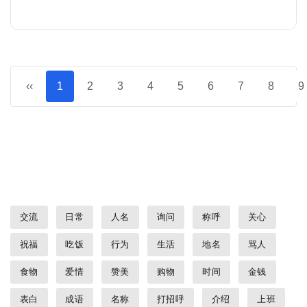
‹‹
1
2
3
4
5
6
7
8
9
交流
日常
人名
询问
称呼
关心
祝福
吃饭
行为
生活
地名
骂人
食物
爱情
赞美
购物
时间
金钱
表白
成语
名称
打招呼
介绍
上班