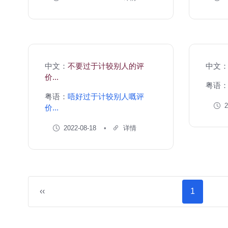
中文：
不要过于计较别人的评
中文
价...
粤语
粤语：
唔好过于计较别人嘅评
2
价...
2022-08-18
详情
‹‹
1