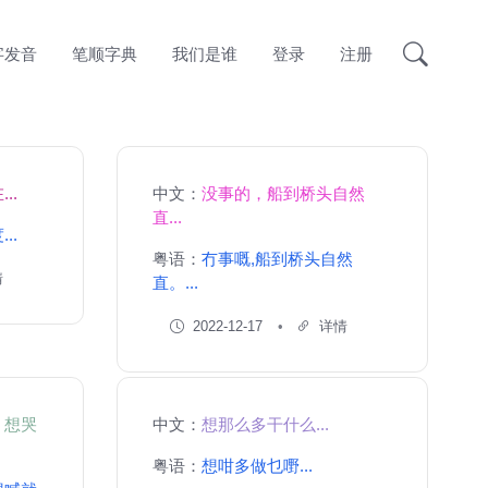
字发音
笔顺字典
我们是谁
登录
注册
..
中文：
没事的，船到桥头自然
直...
..
粤语：
冇事嘅,船到桥头自然
情
直。...
2022-12-17
详情
，想哭
中文：
想那么多干什么...
粤语：
想咁多做乜嘢...