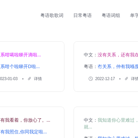
粤语歌歌词
日常粤语
粤语词组
单
：
系咁噶啦睇开滴啦...
中文：
没有关系，还有我在.
：
系咁个啦睇开D啦...
粤语：
冇关系，仲有我喺度.
023-01-03
详情
2022-12-17
详
：
有我看着，你放心了。...
中文：
我知道你心里难过
就...
：
有我照住,你同我定啦...