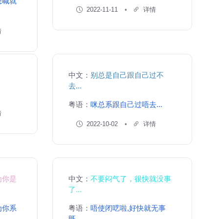
想喊就
2022-11-11
详情
情
中文：
别总是自己跟自己过不
去...
.
粤语：
咪总系跟自己过唔去...
情
2022-10-02
详情
为你是
中文：
不要闷气了，很快就没事
了...
为你系
粤语：
唔使闭呓啦,好快就无事
既...