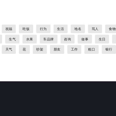
祝福
吃饭
行为
生活
地名
骂人
食物
生气
水果
车品牌
咨询
做事
生日
天气
花
吵架
朋友
工作
粗口
银行