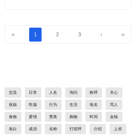
‹‹
1
2
3
›
››
交流
日常
人名
询问
称呼
关心
祝福
吃饭
行为
生活
地名
骂人
食物
爱情
赞美
购物
时间
金钱
表白
成语
名称
打招呼
介绍
上班