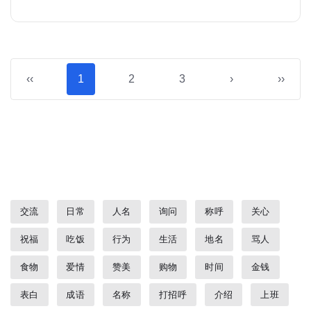
‹‹
1
2
3
›
››
交流
日常
人名
询问
称呼
关心
祝福
吃饭
行为
生活
地名
骂人
食物
爱情
赞美
购物
时间
金钱
表白
成语
名称
打招呼
介绍
上班