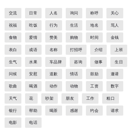
交流
日常
人名
询问
称呼
关心
祝福
吃饭
行为
生活
地名
骂人
食物
爱情
赞美
购物
时间
金钱
表白
成语
名称
打招呼
介绍
上班
生气
水果
车品牌
咨询
做事
生日
问候
安慰
道歉
情话
鼓励
邀请
歌曲
喝酒
动作
动物
工资
数字
天气
花
吵架
朋友
工作
粗口
银行
帮助
喝茶
感谢
约会
请求
电影
电话