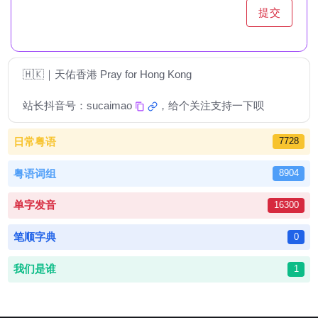
提交
🇭🇰｜天佑香港 Pray for Hong Kong
站长抖音号：
sucaimao
，给个关注支持一下呗
日常粤语
7728
粤语词组
8904
单字发音
16300
笔顺字典
0
我们是谁
1