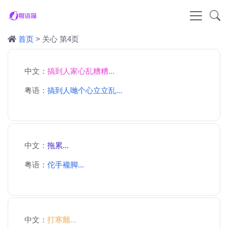
首页
> 关心 第4页
中文：
搞到人家心乱糟糟...
粤语：
搞到人哋个心立立乱...
中文：
拖累...
粤语：
佗手褦脚...
中文：
打寒颤...