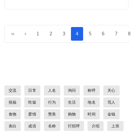
‹‹
‹
1
2
3
4
5
6
7
8
交流
日常
人名
询问
称呼
关心
祝福
吃饭
行为
生活
地名
骂人
食物
爱情
赞美
购物
时间
金钱
表白
成语
名称
打招呼
介绍
上班