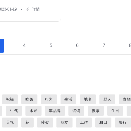
023-01-19
详情
4
5
6
7
祝福
吃饭
行为
生活
地名
骂人
食物
生气
水果
车品牌
咨询
做事
生日
天气
花
吵架
朋友
工作
粗口
银行