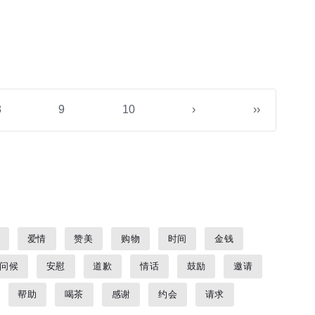
8
9
10
›
››
爱情
赞美
购物
时间
金钱
问候
安慰
道歉
情话
鼓励
邀请
帮助
喝茶
感谢
约会
请求