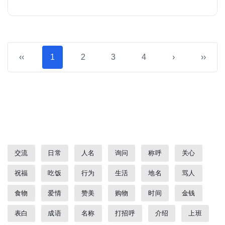
‹‹
1
2
3
4
›
››
交流
日常
人名
询问
称呼
关心
祝福
吃饭
行为
生活
地名
骂人
食物
爱情
赞美
购物
时间
金钱
表白
成语
名称
打招呼
介绍
上班