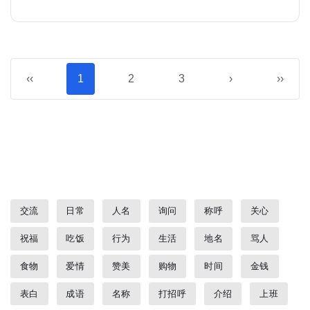
‹‹
1
2
3
›
››
交流
日常
人名
询问
称呼
关心
祝福
吃饭
行为
生活
地名
骂人
食物
爱情
赞美
购物
时间
金钱
表白
成语
名称
打招呼
介绍
上班