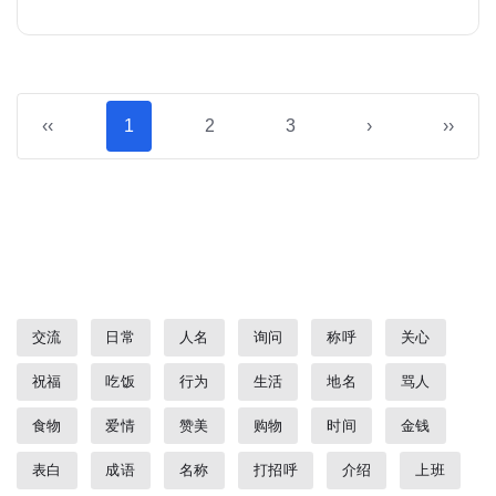
‹‹
1
2
3
›
››
交流
日常
人名
询问
称呼
关心
祝福
吃饭
行为
生活
地名
骂人
食物
爱情
赞美
购物
时间
金钱
表白
成语
名称
打招呼
介绍
上班