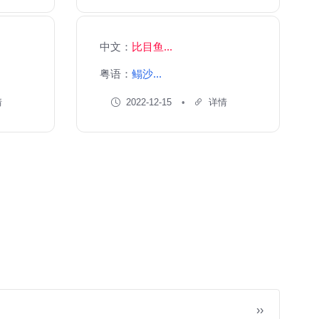
中文：
比目鱼...
粤语：
鳎沙...
情
2022-12-15
详情
››