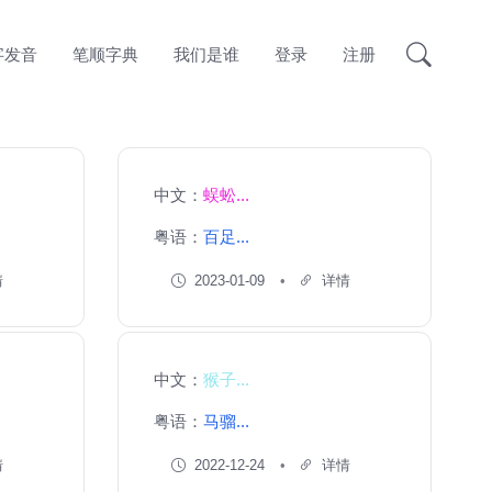
字发音
笔顺字典
我们是谁
登录
注册
中文：
蜈蚣...
粤语：
百足...
情
2023-01-09
详情
中文：
猴子...
粤语：
马骝...
情
2022-12-24
详情