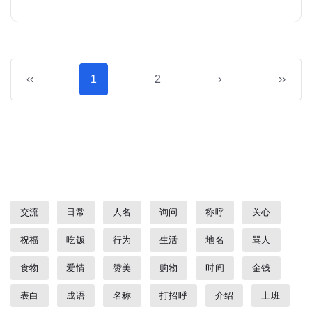
‹‹
1
2
›
››
交流
日常
人名
询问
称呼
关心
祝福
吃饭
行为
生活
地名
骂人
食物
爱情
赞美
购物
时间
金钱
表白
成语
名称
打招呼
介绍
上班