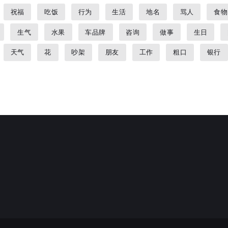
祝福
吃饭
行为
生活
地名
骂人
食物
生气
水果
车品牌
咨询
做事
生日
天气
花
吵架
朋友
工作
粗口
银行