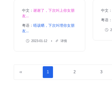
中文：
谢谢了，下次叫上你女朋
中文
友...
粤语
粤语：
唔该晒，下次叫埋你女朋
2
友...
2023-01-12
详情
‹‹
1
2
3