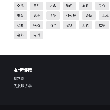
交流
日常
人名
询问
称呼
关心
表白
成语
名称
打招呼
介绍
上班
歌曲
喝酒
动作
动物
工资
数字
电影
电话
友情链接
塑料网
优质服务器