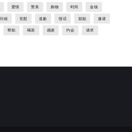
爱情
赞美
购物
时间
金钱
问候
安慰
道歉
情话
鼓励
邀请
帮助
喝茶
感谢
约会
请求